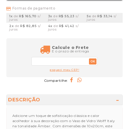
Formas de pagamento
1x
de
R$ 165,70
s/
3x
de
R$ 55,23
s/
5x
de
R$ 33,14
s/
juros
juros
juros
2x
de
R$ 82,85
s/
4x
de
R$ 41,42
s/
juros
juros
Calcule o Frete
E o prazo de entrega
OK
esqueci meu CEP!
Compartilhe:
DESCRIÇÃO
Adicione um toque de sofisticação clássica e calor
acolhedor à sua decoração com o Vaso de Vidro Wolff Italy
na tonalidade Âmbar. Com dimensões de 10x20cm, este