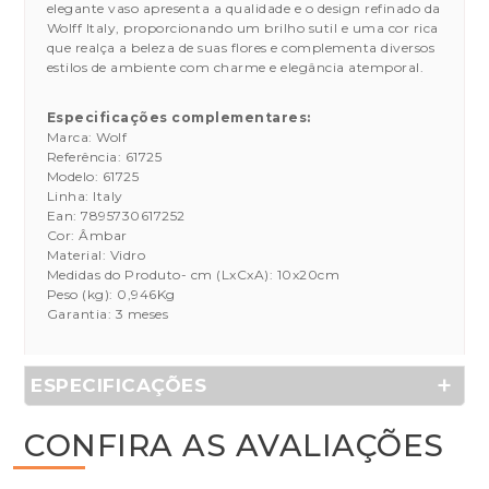
elegante vaso apresenta a qualidade e o design refinado da
Wolff Italy, proporcionando um brilho sutil e uma cor rica
que realça a beleza de suas flores e complementa diversos
estilos de ambiente com charme e elegância atemporal.
Especificações complementares:
Marca: Wolf
Referência: 61725
Modelo: 61725
Linha: Italy
Ean: 7895730617252
Cor: Âmbar
Material: Vidro
Medidas do Produto- cm (LxCxA): 10x20cm
Peso (kg): 0,946Kg
Garantia: 3 meses
ESPECIFICAÇÕES
CONFIRA AS AVALIAÇÕES