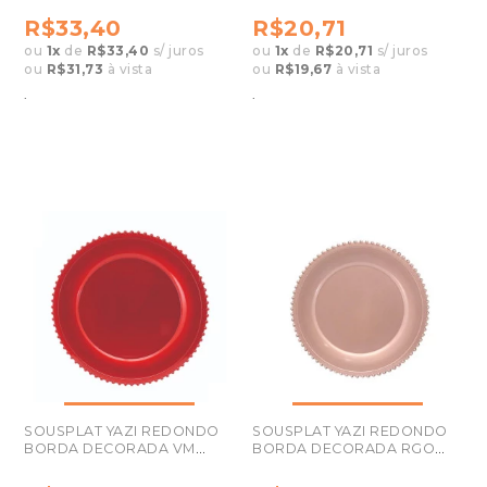
R$33,40
R$20,71
ou
1
x
de
R$33,40
s/ juros
ou
1
x
de
R$20,71
s/ juros
ou
R$31,73
à vista
ou
R$19,67
à vista
.
.
SOUSPLAT YAZI REDONDO
SOUSPLAT YAZI REDONDO
BORDA DECORADA VM
BORDA DECORADA RGO
M46-R33VM
M46-R33RGO