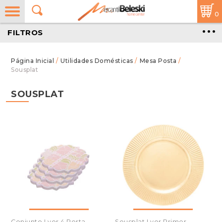
0
FILTROS
/
Utilidades Domésticas
/
Mesa Posta
/
Sousplat
SOUSPLAT
Conjunto Lyor 4 Porta
Sousplat Lyor Primer