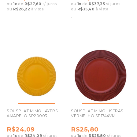
ou
1
x
de
R$27,60
s/ juros
ou
1
x
de
R$37,35
s/ juros
ou
R$26,22
à vista
ou
R$35,48
à vista
.
.
SOUSPLAT MIMO LAYERS
SOUSPLAT MIMO LISTRAS
AMARELO SP20003
VERMELHO SP1744VM
R$24,09
R$25,80
ou
1
x
de
R$24,09
s/ juros
ou
1
x
de
R$25,80
s/ juros