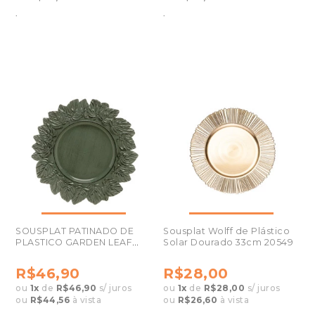
.
.
SOUSPLAT PATINADO DE
Sousplat Wolff de Plástico
PLASTICO GARDEN LEAF
Solar Dourado 33cm 20549
LYOR 35CM VERDE 1284
R$46,90
R$28,00
ou
1
x
de
R$46,90
s/ juros
ou
1
x
de
R$28,00
s/ juros
ou
R$44,56
à vista
ou
R$26,60
à vista