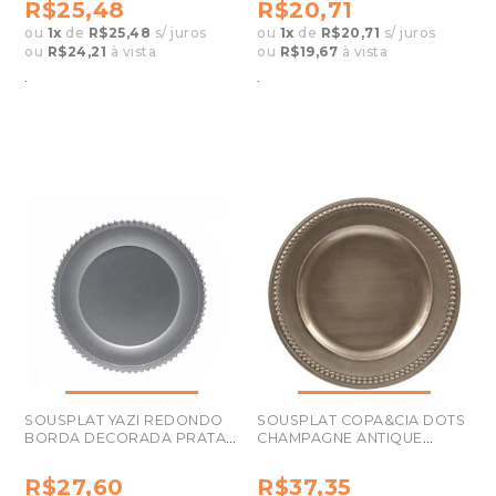
R$25,48
R$20,71
ou
1
x
de
R$25,48
s/ juros
ou
1
x
de
R$20,71
s/ juros
ou
R$24,21
à vista
ou
R$19,67
à vista
.
.
SOUSPLAT YAZI REDONDO
SOUSPLAT COPA&CIA DOTS
BORDA DECORADA PRATA
CHAMPAGNE ANTIQUE
M46-R33PT
945814U
R$27,60
R$37,35