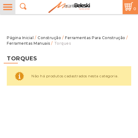
0
/
Construção
/
Ferramentas Para Construção
/
Ferramentas Manuais
/
Torques
TORQUES
Não há produtos cadastrados nesta categoria.