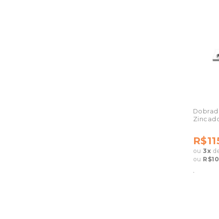
Dobradi
Zincad
R$11
ou
3
x
d
ou
R$10
.