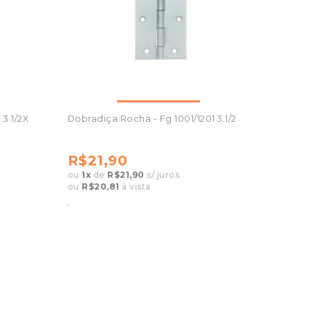
3.1/2X
Dobradiça Rocha - Fg 1001/1201 3.1/2
R$21,90
ou
1
x
de
R$21,90
s/ juros
ou
R$20,81
à vista
.