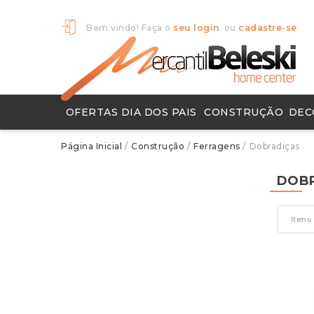
Bem vindo! Faça o
seu login
ou
cadastre-se
OFERTAS DIA DOS PAIS
CONSTRUÇÃO
DEC
Chuveiros e Metais
Ferramentas Para Construção
Pisos e Porcelanatos
Produtos para Limpeza
Objet
Tapete
/
Construção
/
Ferragens
/
Dobradiças
DOB
Itens