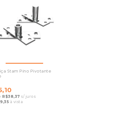
ça Stam Pino Pivotante
o
5,10
e
R$38,37
s/ juros
9,35
à vista