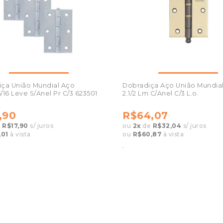
ça União Mundial Aço
Dobradiça Aço União Mundial 
5/16 Leve S/Anel Pr C/3 623501
2.1/2 Lm C/Anel C/3 L.o.
,90
R$64,07
e
R$17,90
s/ juros
ou
2
x
de
R$32,04
s/ juros
,01
à vista
ou
R$60,87
à vista
.