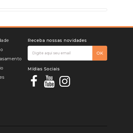
idade
Receba nossas novidades
to
OK
 casamento
io
Mídias Sociais
es