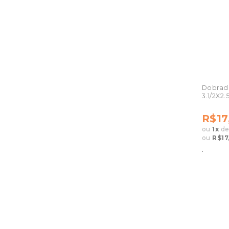
Dobradi
3.1/2X2.
R$17
ou
1
x
d
ou
R$17
.