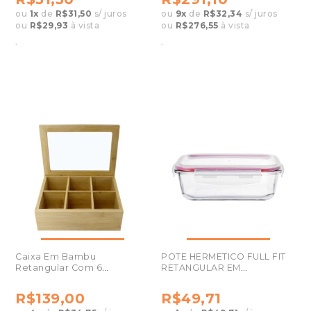
ou
1
x
de
R$31,50
s/ juros
ou
9
x
de
R$32,34
s/ juros
ou
R$29,93
à vista
ou
R$276,55
à vista
.
.
Caixa Em Bambu
POTE HERMETICO FULL FIT
Retangular Com 6
RETANGULAR EM
Divisórias - 26825
VIDRO1520ML
R$139,00
R$49,71