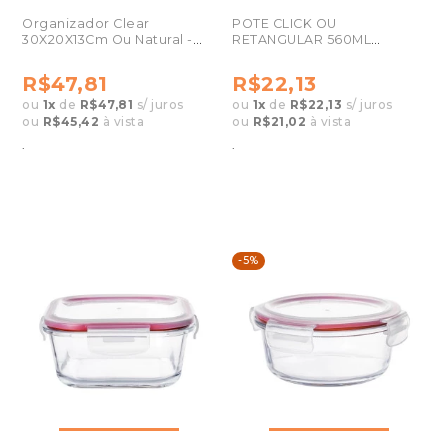
Organizador Clear
POTE CLICK OU
30X20X13Cm Ou Natural -
RETANGULAR 560ML
Oc 400
NATURAL
R$47,81
R$22,13
ou
1
x
de
R$47,81
s/ juros
ou
1
x
de
R$22,13
s/ juros
ou
R$45,42
à vista
ou
R$21,02
à vista
.
.
-5%