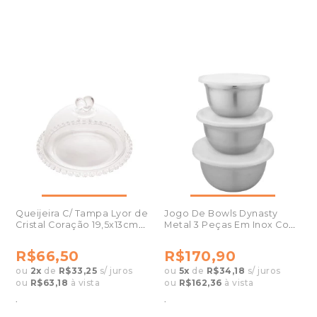
Queijeira C/ Tampa Lyor de
Jogo De Bowls Dynasty
Cristal Coração 19,5x13cm
Metal 3 Peças Em Inox Com
1702
Tampa 27990
R$66,50
R$170,90
ou
2
x
de
R$33,25
s/ juros
ou
5
x
de
R$34,18
s/ juros
ou
R$63,18
à vista
ou
R$162,36
à vista
.
.