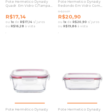
Pote Hermetico Dynasty
Pote Hermetico Dynasty
Quadr. Em Vidro C/Tampa
Redondo Em Vidro Com
320ml 27123
Tampa 400ml 27131
R$21,97
R$17,14
R$20,90
ou
1
x
de
R$17,14
s/ juros
ou
1
x
de
R$20,90
s/ juros
ou
R$16,28
à vista
ou
R$19,86
à vista
.
.
Pote Hermético Dynasty
Pote Hermetico Dynasty