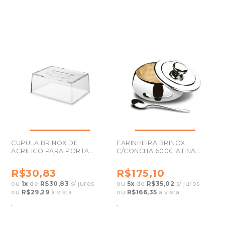
CUPULA BRINOX DE
FARINHEIRA BRINOX
ACRILICO PARA PORTA
C/CONCHA 600G ATINA
FRIOS 2408/009
1409/100
R$30,83
R$175,10
ou
1
x
de
R$30,83
s/ juros
ou
5
x
de
R$35,02
s/ juros
ou
R$29,29
à vista
ou
R$166,35
à vista
.
.