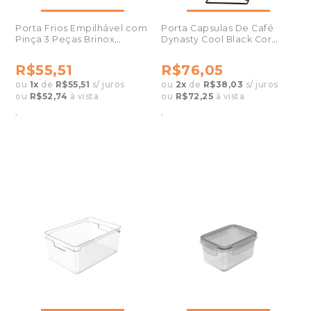
Porta Frios Empilhável com
Porta Capsulas De Café
Pinça 3 Peças Brinox
Dynasty Cool Black Cor
2389100
Preta - 27919
R$55,51
R$76,05
ou
1
x
de
R$55,51
s/ juros
ou
2
x
de
R$38,03
s/ juros
ou
R$52,74
à vista
ou
R$72,25
à vista
.
.