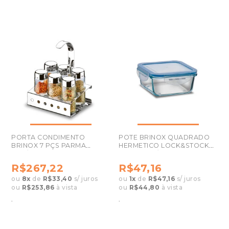
PORTA CONDIMENTO
POTE BRINOX QUADRADO
BRINOX 7 PÇS PARMA
HERMETICO LOCK&STOCK
1565/100
330ML 0211/300
R$267,22
R$47,16
ou
8
x
de
R$33,40
s/ juros
ou
1
x
de
R$47,16
s/ juros
ou
R$253,86
à vista
ou
R$44,80
à vista
.
.