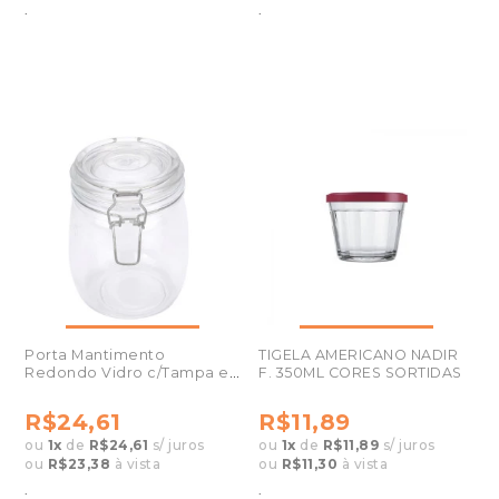
.
.
Porta Mantimento
TIGELA AMERICANO NADIR
Redondo Vidro c/Tampa e
F. 350ML CORES SORTIDAS
Trava 750ml 26552
R$24,61
R$11,89
ou
1
x
de
R$24,61
s/ juros
ou
1
x
de
R$11,89
s/ juros
ou
R$23,38
à vista
ou
R$11,30
à vista
.
.