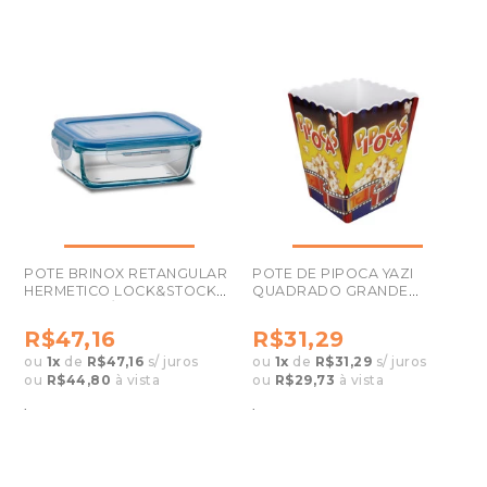
POTE BRINOX RETANGULAR
POTE DE PIPOCA YAZI
HERMETICO LOCK&STOCK
QUADRADO GRANDE
330ML 0210/300
MPP0070
R$47,16
R$31,29
ou
1
x
de
R$47,16
s/ juros
ou
1
x
de
R$31,29
s/ juros
ou
R$44,80
à vista
ou
R$29,73
à vista
.
.