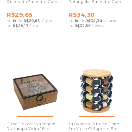
Quadrado Em Vidro Com
Retangular Em Vidro Com
Tampa 800ml 27125
Tampa 1040ml 27129
R$29,65
R$34,30
ou
1
x
de
R$29,65
s/ juros
ou
1
x
de
R$34,30
s/ juros
ou
R$28,17
à vista
ou
R$32,59
à vista
.
.
Caixa Decorativa Yangzi
Jg Dynasty 16 Porta Cond.
Div.tampa Vidro 16cm
Em Vidro C/ Suporte Em