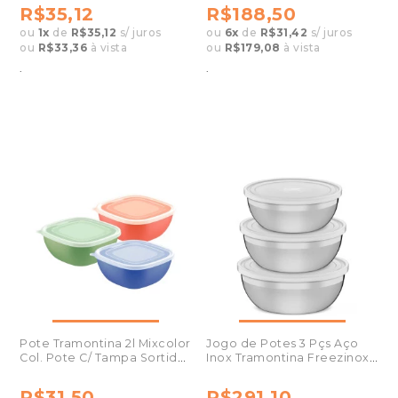
R$35,12
R$188,50
ou
1
x
de
R$35,12
s/ juros
ou
6
x
de
R$31,42
s/ juros
ou
R$33,36
à vista
ou
R$179,08
à vista
.
.
Pote Tramontina 2l Mixcolor
Jogo de Potes 3 Pçs Aço
Col. Pote C/ Tampa Sortido
Inox Tramontina Freezinox
- 1un
64220210
R$31,50
R$291,10