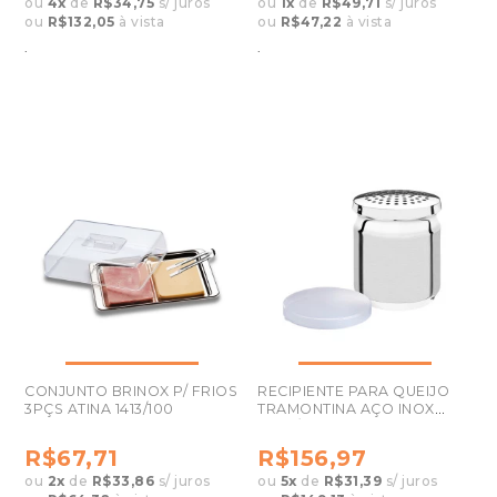
ou
4
x
de
R$34,75
s/ juros
ou
1
x
de
R$49,71
s/ juros
ou
R$132,05
à vista
ou
R$47,22
à vista
.
.
CONJUNTO BRINOX P/ FRIOS
RECIPIENTE PARA QUEIJO
3PÇS ATINA 1413/100
TRAMONTINA AÇO INOX
61134/080
R$67,71
R$156,97
ou
2
x
de
R$33,86
s/ juros
ou
5
x
de
R$31,39
s/ juros