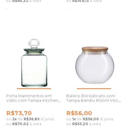
ou
R$64,32
à vista
ou
R$149,13
à vista
.
.
Porta Mantimentos em
Baleiro Borosilicato com
Vidro com Tampa Kitchen
Tampa Bambu 800ml Vitrizi
1,5L 46393
20792
R$73,70
R$56,00
ou
2
x
de
R$36,85
s/ juros
ou
1
x
de
R$56,00
s/ juros
ou
R$70,02
à vista
ou
R$53,20
à vista