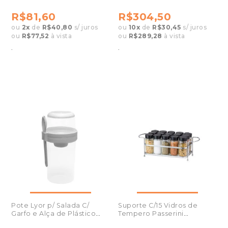
Tuh3062
Bambu 100ml
R$81,60
R$304,50
ou
2
x
de
R$40,80
s/ juros
ou
10
x
de
R$30,45
s/ juros
ou
R$77,52
à vista
ou
R$289,28
à vista
.
.
Pote Lyor p/ Salada C/
Suporte C/15 Vidros de
Garfo e Alça de Plástico
Tempero Passerini
Cinza 1l
Cromado