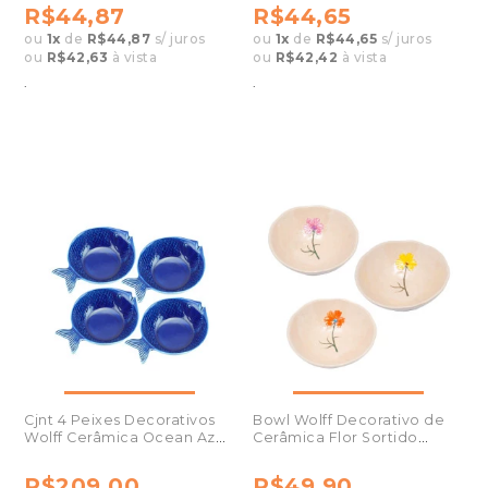
R$44,87
R$44,65
ou
1
x
de
R$44,87
s/ juros
ou
1
x
de
R$44,65
s/ juros
ou
R$42,63
à vista
ou
R$42,42
à vista
.
.
Cjnt 4 Peixes Decorativos
Bowl Wolff Decorativo de
Wolff Cerâmica Ocean Azul
Cerâmica Flor Sortido
20x14cm
Trento
R$209,00
R$49,90