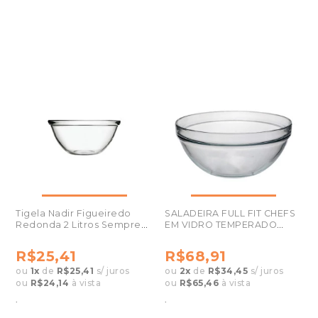
Tigela Nadir Figueiredo
SALADEIRA FULL FIT CHEFS
Redonda 2 Litros Sempre
EM VIDRO TEMPERADO
001722
46403
R$25,41
R$68,91
ou
1
x
de
R$25,41
s/ juros
ou
2
x
de
R$34,45
s/ juros
ou
R$24,14
à vista
ou
R$65,46
à vista
.
.