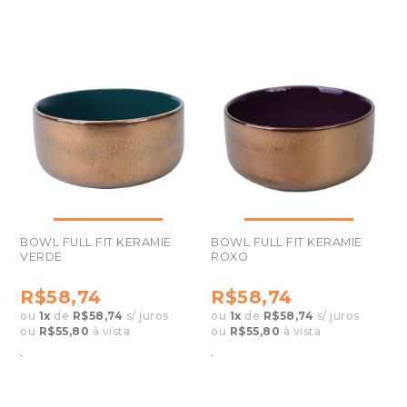
BOWL FULL FIT KERAMIE
BOWL FULL FIT KERAMIE
VERDE
ROXO
R$58,74
R$58,74
ou
1
x
de
R$58,74
s/ juros
ou
1
x
de
R$58,74
s/ juros
ou
R$55,80
à vista
ou
R$55,80
à vista
.
.