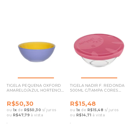
TIGELA PEQUENA OXFORD
TIGELA NADIR F. REDONDA
AMARELO/AZUL HORTENCIA
500ML C/TAMPA CORES
600ML AB37-0114
SORTIDAS
R$50,30
R$15,48
ou
1
x
de
R$50,30
s/ juros
ou
1
x
de
R$15,48
s/ juros
ou
R$47,79
à vista
ou
R$14,71
à vista
.
.