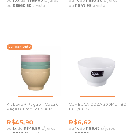
ou
10
x
de
R$59,00
s/ juros
ou
1
x
de
R$50,50
s/ juros
ou
R$560,50
à vista
ou
R$47,98
à vista
.
.
Lançamento
Kit Leve + Pague - Coza 6
CUMBUCA COZA 300ML - BC
Peças Cumbuca 500Ml
10117/0007
99428/3929
R$45,90
R$6,62
ou
1
x
de
R$45,90
s/ juros
ou
1
x
de
R$6,62
s/ juros