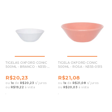
TIGELAS OXFORD CONIC
TIGELA OXFORD CONIC
500ML - BRANCO - N355-
500ML - ROSA - N355-0515
0435
R$20,23
R$21,08
ou
1
x
de
R$20,23
s/ juros
ou
1
x
de
R$21,08
s/ juros
ou
R$19,22
à vista
ou
R$20,03
à vista
.
.