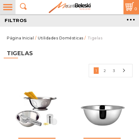
0
FILTROS
/
Utilidades Domésticas
/
Tigelas
TIGELAS
1
2
3