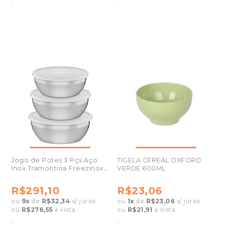
.
.
Jogo de Potes 3 Pçs Aço
TIGELA CEREAL OXFORD
Inox Tramontina Freezinox
VERDE 600ML
64220210
R$291,10
R$23,06
ou
9
x
de
R$32,34
s/ juros
ou
1
x
de
R$23,06
s/ juros
ou
R$276,55
à vista
ou
R$21,91
à vista
.
.