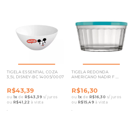
TIGELA ESSENTIAL COZA
TIGELA REDONDA
3,5L DISNEY-BC 14005/0007
AMERICANO NADIR F.
600ML CORES SORTIDAS
R$43,39
R$16,30
ou
1
x
de
R$43,39
s/ juros
ou
1
x
de
R$16,30
s/ juros
ou
R$41,22
à vista
ou
R$15,49
à vista
.
.