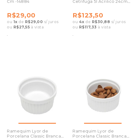
Cm -14884
Cetrifuga 5l Acrilico 24cm
Gp607
R$29,00
R$123,50
ou
1
x
de
R$29,00
s/ juros
ou
4
x
de
R$30,88
s/ juros
ou
R$27,55
à vista
ou
R$117,33
à vista
.
.
Ramequim Lyor de
Ramequim Lyor de
Porcelana Classic Branca
Porcelana Classic Branca