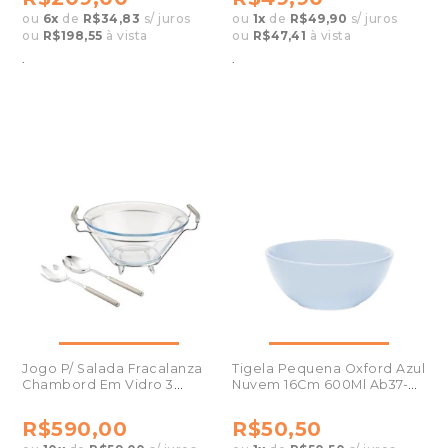
ou
6
x
de
R$34,83
s/ juros
ou
1
x
de
R$49,90
s/ juros
ou
R$198,55
à vista
ou
R$47,41
à vista
.
.
Jogo P/ Salada Fracalanza
Tigela Pequena Oxford Azul
Chambord Em Vidro 3
Nuvem 16Cm 600Ml Ab37-
Peças
0421
R$590,00
R$50,50