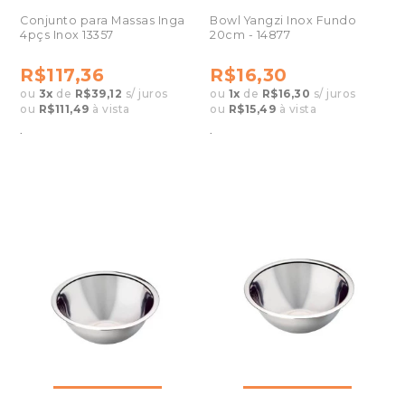
Conjunto para Massas Inga
Bowl Yangzi Inox Fundo
4pçs Inox 13357
20cm - 14877
R$117,36
R$16,30
ou
3
x
de
R$39,12
s/ juros
ou
1
x
de
R$16,30
s/ juros
ou
R$111,49
à vista
ou
R$15,49
à vista
.
.