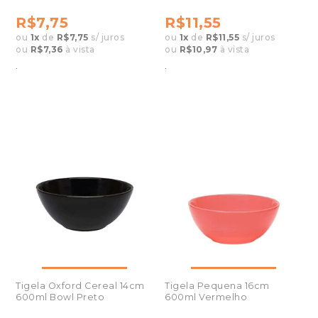
7x4cm 6753
8,5x5cm 6754
R$7,75
R$11,55
ou
1
x
de
R$7,75
s/ juros
ou
1
x
de
R$11,55
s/ juros
ou
R$7,36
à vista
ou
R$10,97
à vista
.
.
Tigela Oxford Cereal 14cm
Tigela Pequena 16cm
600ml Bowl Preto
600ml Vermelho