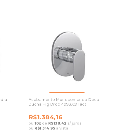
ydra
Acabamento Monocomando Deca
Ducha Hig Drop 4993.C91.act
R$1.384,16
ou
10
x
de
R$138,42
s/ juros
ou
R$1.314,95
à vista