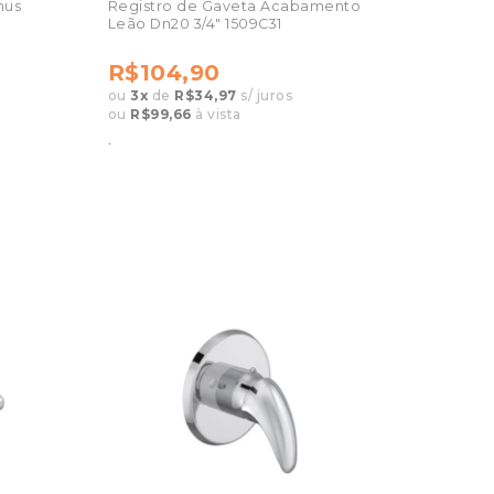
nus
Registro de Gaveta Acabamento
Leão Dn20 3/4" 1509C31
R$104,90
ou
3
x
de
R$34,97
s/ juros
ou
R$99,66
à vista
.