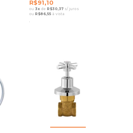
R$91,10
ou
3
x
de
R$30,37
s/ juros
ou
R$86,55
à vista
.