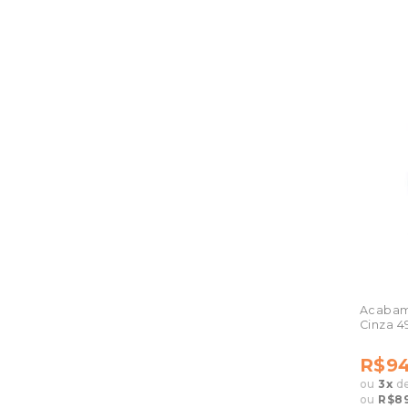
Acabam
Cinza 4
R$94
ou
3
x
d
ou
R$89