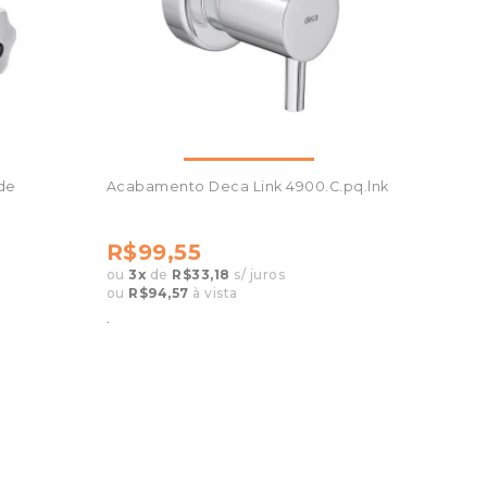
de
Acabamento Deca Link 4900.C.pq.lnk
R$99,55
ou
3
x
de
R$33,18
s/ juros
ou
R$94,57
à vista
.