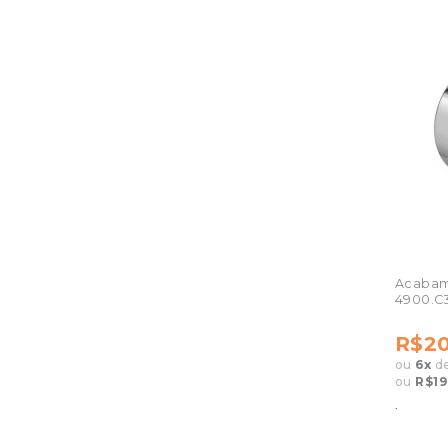
Acabam
4900.C3
R$20
ou
6
x
d
ou
R$19
.