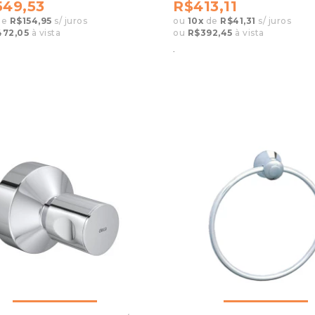
549,53
R$413,11
de
R$154,95
s/ juros
ou
10
x
de
R$41,31
s/ juros
472,05
à vista
ou
R$392,45
à vista
.