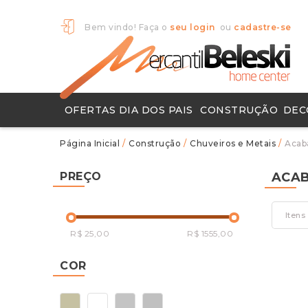
Bem vindo! Faça o
seu login
ou
cadastre-se
OFERTAS DIA DOS PAIS
CONSTRUÇÃO
DEC
Chuveiros e Metais
Ferramentas Para Construção
Pisos e Porcelanatos
Produtos para Limpeza
Objet
Tapete
/
Construção
/
Chuveiros e Metais
/
Acab
PREÇO
ACA
Itens
R$ 25,00
R$ 1555,00
COR