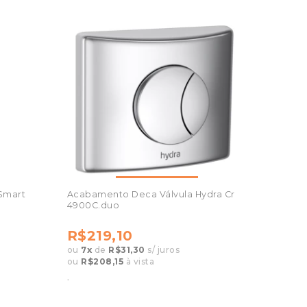
Smart
Acabamento Deca Válvula Hydra Cr
4900C.duo
R$219,10
ou
7
x
de
R$31,30
s/ juros
ou
R$208,15
à vista
.