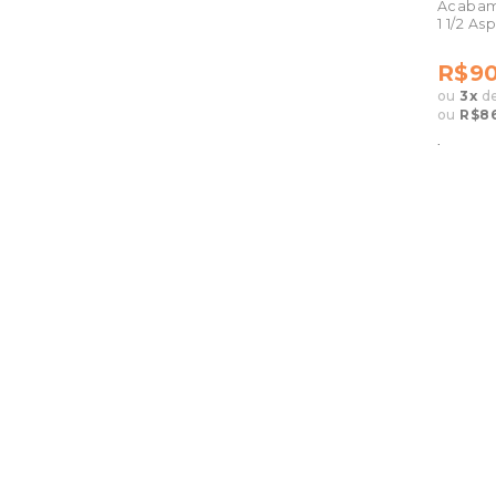
Acabame
1 1/2 A
R$90
ou
3
x
d
ou
R$86
.