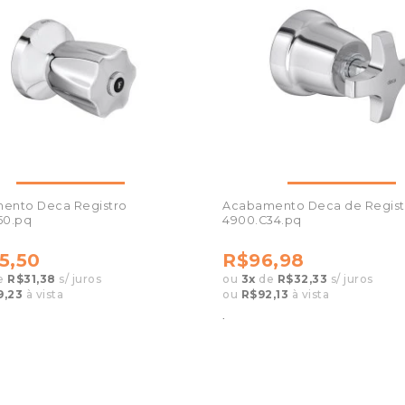
ento Deca Registro
Acabamento Deca de Regist
50.pq
4900.C34.pq
5,50
R$96,98
e
R$31,38
s/ juros
ou
3
x
de
R$32,33
s/ juros
9,23
à vista
ou
R$92,13
à vista
.