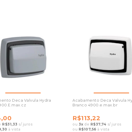
ento Deca Valvula Hydra
Acabamento Deca Valvula H
900.E.max.cz
Branco 4900.e.max.br
,00
R$113,22
e
R$31,33
s/ juros
ou
3
x
de
R$37,74
s/ juros
,30
à vista
ou
R$107,56
à vista