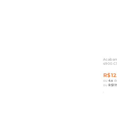
Acabam
4900.C
R$12
ou
4
x
d
ou
R$11
.