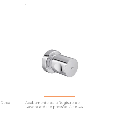
.
 Deca
Acabamento para Registro de
U
Gaveta até 1" e pressão 1/2" e 3/4"
4900.C35.pq