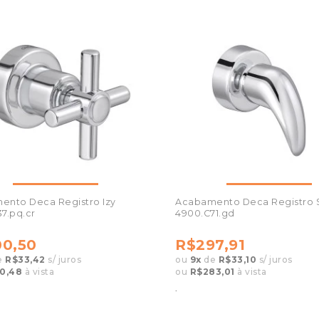
ento Deca Registro Izy
Acabamento Deca Registro 
7.pq.cr
4900.C71.gd
0,50
R$297,91
e
R$33,42
s/ juros
ou
9
x
de
R$33,10
s/ juros
0,48
à vista
ou
R$283,01
à vista
.