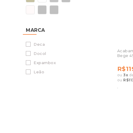
MARCA
Deca
Acabam
Docol
Bege 4
Expambox
R$11
Leão
ou
3
x
d
ou
R$11
.