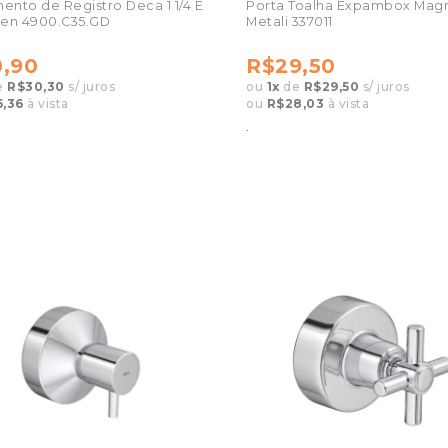
nto de Registro Deca 1 1/4 E
Porta Toalha Expambox Mag
spen 4900.C35.GD
Metali 337011
,90
R$29,50
e
R$30,30
s/ juros
ou
1
x
de
R$29,50
s/ juros
,36
à vista
ou
R$28,03
à vista
.