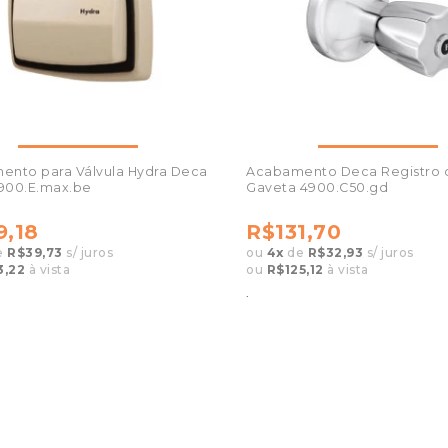
ento para Válvula Hydra Deca
Acabamento Deca Registro 
900.E.max.be
Gaveta 4900.C50.gd
9,18
R$131,70
e
R$39,73
s/ juros
ou
4
x
de
R$32,93
s/ juros
3,22
à vista
ou
R$125,12
à vista
.