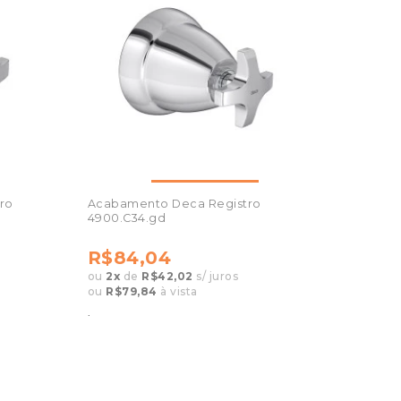
ro
Acabamento Deca Registro
4900.C34.gd
R$84,04
ou
2
x
de
R$42,02
s/ juros
ou
R$79,84
à vista
.