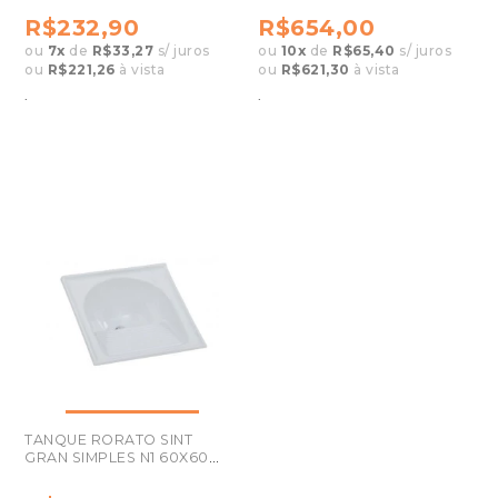
R$232,90
R$654,00
ou
7
x
de
R$33,27
s/ juros
ou
10
x
de
R$65,40
s/ juros
ou
R$221,26
à vista
ou
R$621,30
à vista
.
.
TANQUE RORATO SINT
GRAN SIMPLES N1 60X60
GE02