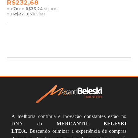
R$232,68
ou
7
x
de
R$33,24
s/ juros
ou
R$221,05
à vista
.
A melhoria contínua e inovação constantes estão no
DNA da
MERCANTIL BELESKI
LTDA
.
Buscando otimizar a experiência de compras