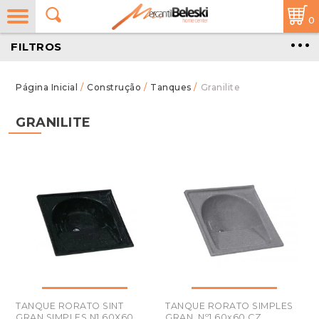
0
FILTROS
/
Construção
/
Tanques
/
Granilite
GRANILITE
TANQUE RORATO SINT
TANQUE RORATO SIMPLES
GRAN SIMPLES N1 60X60
GRAN. Nº1 60x60 CZ