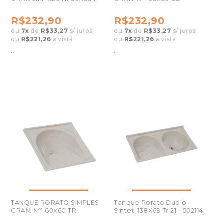
PP02
R$232,90
R$232,90
ou
7
x
de
R$33,27
s/ juros
ou
7
x
de
R$33,27
s/ juros
ou
R$221,26
à vista
ou
R$221,26
à vista
.
.
TANQUE RORATO SIMPLES
Tanque Rorato Duplo
GRAN. Nº1 60x60 TR
Sintet. 138X69 Tr 21 - 502114