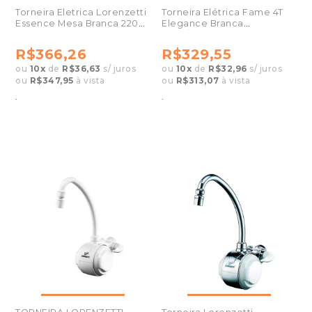
Torneira Eletrica Lorenzetti
Torneira Elétrica Fame 4T
Essence Mesa Branca 220v
Elegance Branca
5500w
220V/6800W Bancada
R$366,26
R$329,55
ou
10
x
de
R$36,63
s/ juros
ou
10
x
de
R$32,96
s/ juros
ou
R$347,95
à vista
ou
R$313,07
à vista
.
.