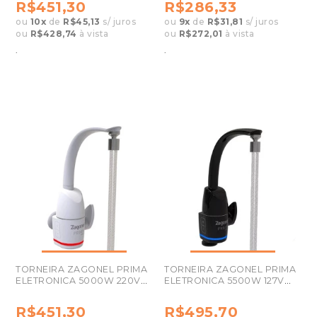
R$451,30
R$286,33
ou
10
x
de
R$45,13
s/ juros
ou
9
x
de
R$31,81
s/ juros
ou
R$428,74
à vista
ou
R$272,01
à vista
.
.
TORNEIRA ZAGONEL PRIMA
TORNEIRA ZAGONEL PRIMA
ELETRONICA 5000W 220V
ELETRONICA 5500W 127V
BRANCO ,
BLACK
R$451,30
R$495,70