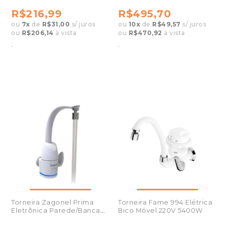
R$216,99
R$495,70
ou
7
x
de
R$31,00
s/ juros
ou
10
x
de
R$49,57
s/ juros
ou
R$206,14
à vista
ou
R$470,92
à vista
.
.
Torneira Zagonel Prima
Torneira Fame 994 Elétrica
Eletrônica Parede/Bancada
Bico Móvel 220V 5400W
127V branca