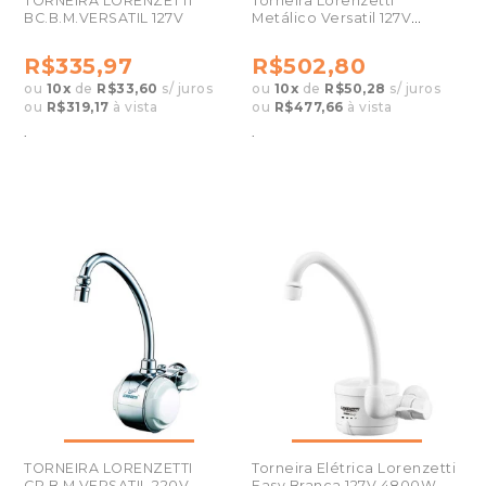
TORNEIRA LORENZETTI
Torneira Lorenzetti
BC.B.M.VERSATIL 127V
Metálico Versatil 127V
7550020
R$335,97
R$502,80
ou
10
x
de
R$33,60
s/ juros
ou
10
x
de
R$50,28
s/ juros
ou
R$319,17
à vista
ou
R$477,66
à vista
.
.
TORNEIRA LORENZETTI
Torneira Elétrica Lorenzetti
CR.B.M.VERSATIL 220V
Easy Branca 127V 4800W