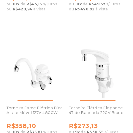
ou
10
x
de
R$45,13
s/ juros
ou
10
x
de
R$49,57
s/ juros
ou
R$428,74
à vista
ou
R$470,92
à vista
.
.
Torneira Fame Elétrica Bica
Torneira Elétrica Elegance
Alta e Móvel 127V 4800W
4T de Bancada 220V Branca
1992
3988
R$358,10
R$273,13
ou
10
x
de
R$35,81
s/ juros
ou
9
x
de
R$30,35
s/ juros