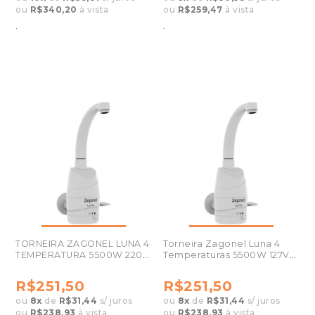
ou
R$340,20
à vista
ou
R$259,47
à vista
.
.
TORNEIRA ZAGONEL LUNA 4
Torneira Zagonel Luna 4
TEMPERATURA 5500W 220V
Temperaturas 5500W 127V
BRANCO
Branco
R$251,50
R$251,50
ou
8
x
de
R$31,44
s/ juros
ou
8
x
de
R$31,44
s/ juros
ou
R$238,93
à vista
ou
R$238,93
à vista