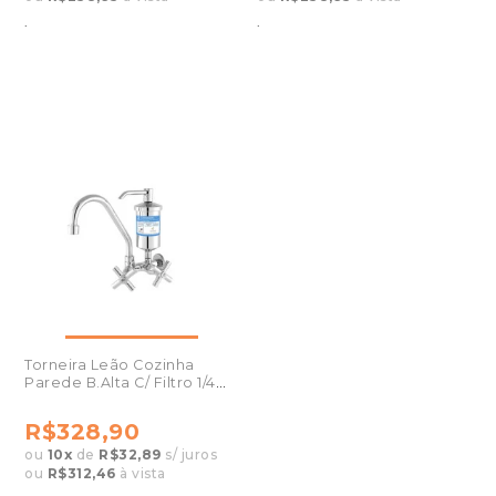
.
.
Torneira Leão Cozinha
Parede B.Alta C/ Filtro 1/4
Volta 2172
R$328,90
ou
10
x
de
R$32,89
s/ juros
ou
R$312,46
à vista