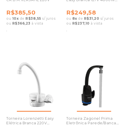
7550035
R$385,50
R$249,58
ou
10
x
de
R$38,55
s/ juros
ou
8
x
de
R$31,20
s/ juros
ou
R$366,23
à vista
ou
R$237,10
à vista
.
.
Torneira Lorenzetti Easy
Torneira Zagonel Prima
Elétrica Branca 220V
Eletrônica Parede/Bancada
7550038
220V preta