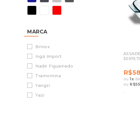
MARCA
Brinox
ASSADEI
Ingá Import
30X19,
Nadir Figueiredo
R$58
Tramontina
ou
1
x
d
ou
R$55
Yangzi
.
Yazi