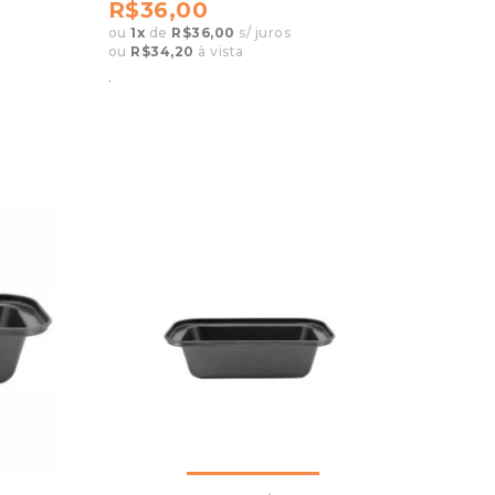
R$36,00
ou
1
x
de
R$36,00
s/ juros
ou
R$34,20
à vista
.