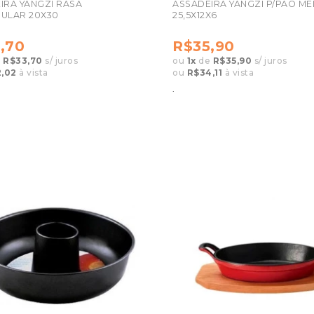
IRA YANGZI RASA
ASSADEIRA YANGZI P/PAO MEDIA
ULAR 20X30
25,5X12X6
,70
R$35,90
e
R$33,70
s/ juros
ou
1
x
de
R$35,90
s/ juros
,02
à vista
ou
R$34,11
à vista
.