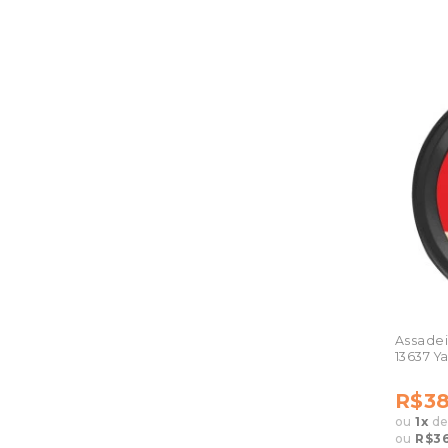
Assadei
13637 Y
R$38
ou
1
x
d
ou
R$36