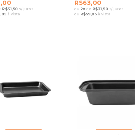
,00
R$63,00
e
R$31,50
s/ juros
ou
2
x
de
R$31,50
s/ juros
,85
à vista
ou
R$59,85
à vista
.