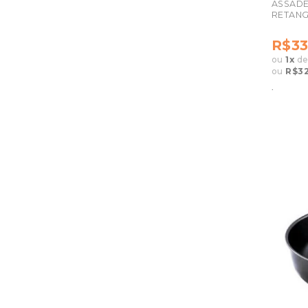
ASSADE
RETANG
R$33
ou
1
x
d
ou
R$32
.