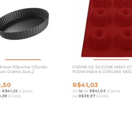
rinox P/quiche C/fundo
FORMA DE SILICONE MIMO ST
el Grafite 24x4,2
PUDIM PARA 6 CUPCAKE SN13
,50
R$41,03
e
R$41,25
s/ juros
ou
1
x
de
R$41,03
s/ juros
,38
à vista
ou
R$38,97
à vista
.