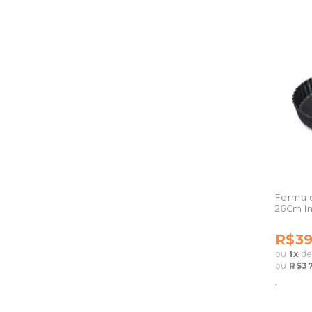
Forma 
26Cm In
R$39
ou
1
x
d
ou
R$37
.