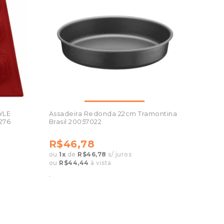
YLE
Assadeira Redonda 22cm Tramontina
276
Brasil 20057022
R$46,78
ou
1
x
de
R$46,78
s/ juros
ou
R$44,44
à vista
.