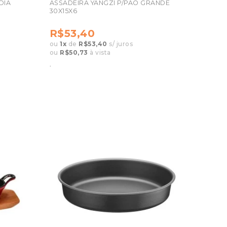
ASSADEIRA YANGZI P/PAO GRANDE
30X15X6
R$53,40
ou
1
x
de
R$53,40
s/ juros
ou
R$50,73
à vista
.