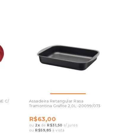
E C/
Assadeira Retangular Rasa
Tramontina Grafite 2,0L -20099/073
R$63,00
ou
2
x
de
R$31,50
s/ juros
ou
R$59,85
à vista