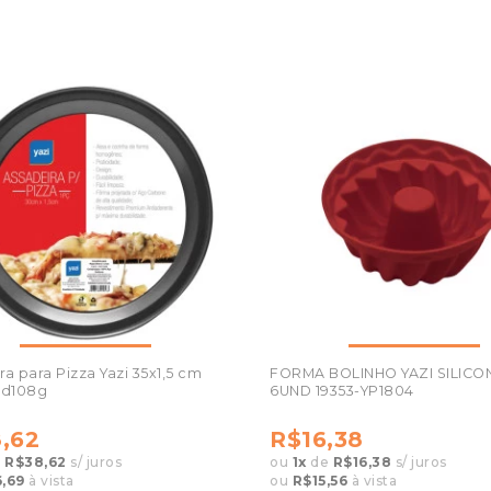
ra para Pizza Yazi 35x1,5 cm
FORMA BOLINHO YAZI SILICON
ad108g
6UND 19353-YP1804
,62
R$16,38
e
R$38,62
s/ juros
ou
1
x
de
R$16,38
s/ juros
,69
à vista
ou
R$15,56
à vista