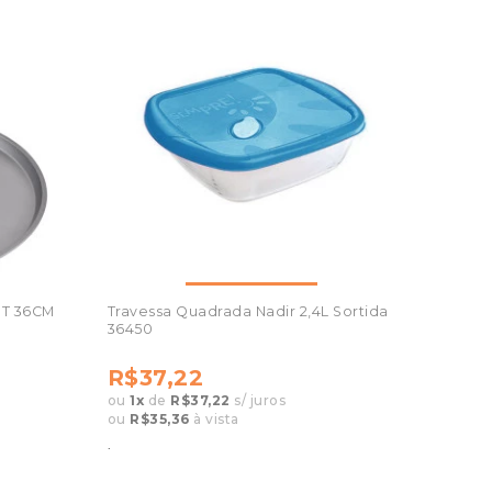
RT 36CM
Travessa Quadrada Nadir 2,4L Sortida
36450
R$37,22
ou
1
x
de
R$37,22
s/ juros
ou
R$35,36
à vista
.