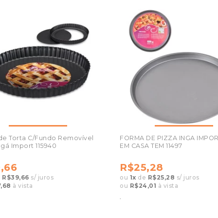
de Torta C/Fundo Removível
FORMA DE PIZZA INGA IMPO
gá Import 115940
EM CASA TEM 11497
,66
R$25,28
e
R$39,66
s/ juros
ou
1
x
de
R$25,28
s/ juros
,68
à vista
ou
R$24,01
à vista
.