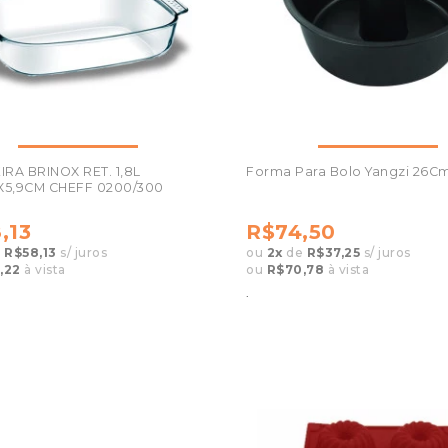
RA BRINOX RET. 1,8L
Forma Para Bolo Yangzi 26Cm
7X5,9CM CHEFF 0200/300
,13
R$74,50
e
R$58,13
s/ juros
ou
2
x
de
R$37,25
s/ juros
,22
à vista
ou
R$70,78
à vista
.