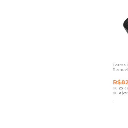
Forma B
Removív
R$82
ou
2
x
d
ou
R$78
.