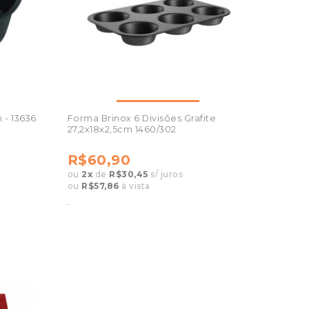
 - 13636
Forma Brinox 6 Divisões Grafite
27,2x18x2,5cm 1460/302
R$60,90
ou
2
x
de
R$30,45
s/ juros
ou
R$57,86
à vista
.