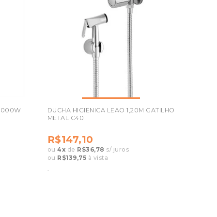
 4000W
DUCHA HIGIENICA LEAO 1,20M GATILHO
METAL C40
R$147,10
ou
4
x
de
R$36,78
s/ juros
ou
R$139,75
à vista
.