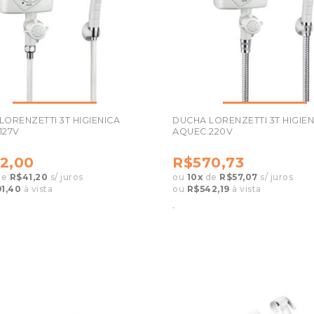
LORENZETTI 3T HIGIENICA
DUCHA LORENZETTI 3T HIGIEN
127V
AQUEC.220V
2,00
R$570,73
de
R$41,20
s/ juros
ou
10
x
de
R$57,07
s/ juros
1,40
à vista
ou
R$542,19
à vista
.