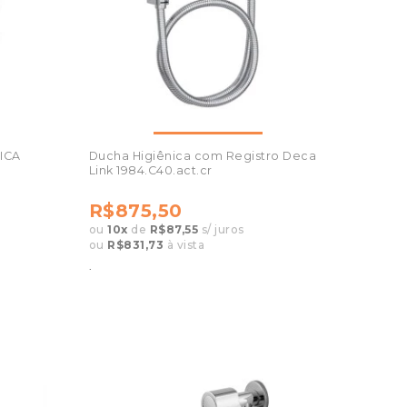
ICA
Ducha Higiênica com Registro Deca
Link 1984.C40.act.cr
R$875,50
ou
10
x
de
R$87,55
s/ juros
ou
R$831,73
à vista
.