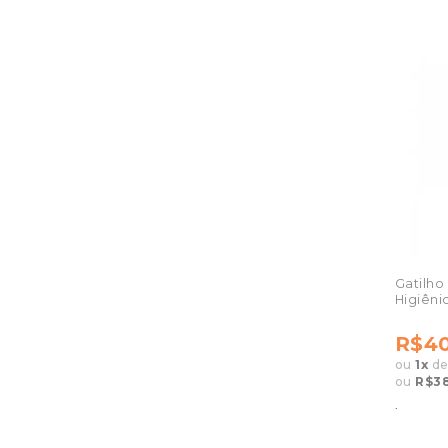
Gatilho
Higiêni
R$40
ou
1
x
d
ou
R$3
.