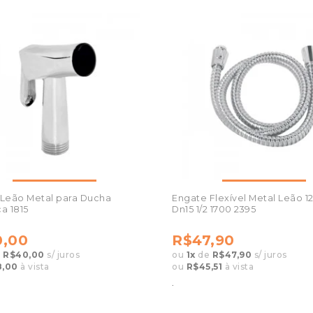
 Leão Metal para Ducha
Engate Flexível Metal Leão 
ca 1815
Dn15 1/2 1700 2395
,00
R$47,90
e
R$40,00
s/ juros
ou
1
x
de
R$47,90
s/ juros
8,00
à vista
ou
R$45,51
à vista
.