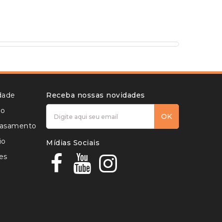
idade
Receba nossas novidades
to
OK
 casamento
io
Mídias Sociais
es