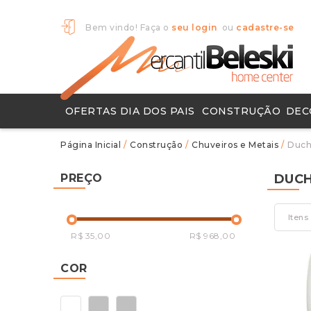
Bem vindo! Faça o
seu login
ou
cadastre-se
OFERTAS DIA DOS PAIS
CONSTRUÇÃO
DEC
Chuveiros e Metais
Ferramentas Para Construção
Pisos e Porcelanatos
Produtos para Limpeza
Objet
Tapete
/
Construção
/
Chuveiros e Metais
/
Duch
PREÇO
DUCH
Itens
R$ 35,00
R$ 968,00
COR