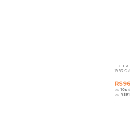
DUCHA 
1983.C.
R$96
ou
10
x
ou
R$91
.