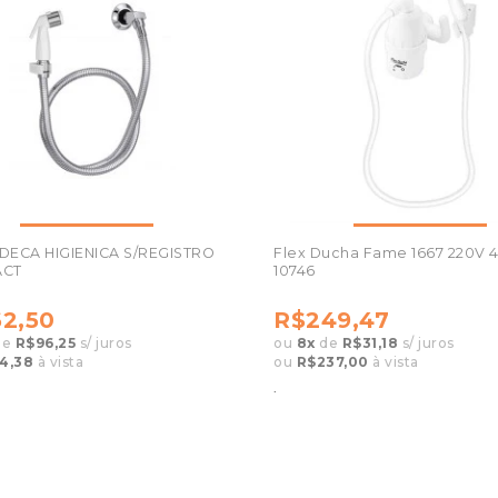
DECA HIGIENICA S/REGISTRO
Flex Ducha Fame 1667 220V
ACT
10746
2,50
R$249,47
de
R$96,25
s/ juros
ou
8
x
de
R$31,18
s/ juros
4,38
à vista
ou
R$237,00
à vista
.