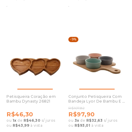
.
.
-9%
Petisqueira Coração em
Conjunto Petisqueira Com
Bambu Dynasty 26821
Bandeja Lyor De Bambu E 4
Peças
R$107,82
R$46,30
R$97,90
ou
1
x
de
R$46,30
s/ juros
ou
3
x
de
R$32,63
s/ juros
ou
R$43,99
à vista
ou
R$93,01
à vista