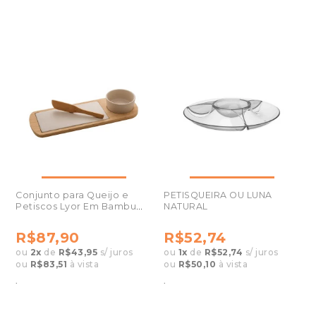
Conjunto para Queijo e
PETISQUEIRA OU LUNA
Petiscos Lyor Em Bambu
NATURAL
4pçs 7978
R$87,90
R$52,74
ou
2
x
de
R$43,95
s/ juros
ou
1
x
de
R$52,74
s/ juros
ou
R$83,51
à vista
ou
R$50,10
à vista
.
.