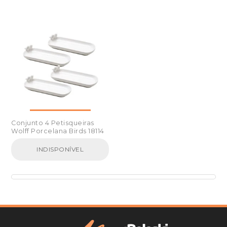
Conjunto 4 Petisqueiras
Wolff Porcelana Birds 18114
INDISPONÍVEL