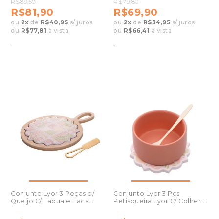
R$89,50
R$79,80
R$81,90
R$69,90
ou
2
x
de
R$40,95
s/ juros
ou
2
x
de
R$34,95
s/ juros
ou
R$77,81
à vista
ou
R$66,41
à vista
.
.
Conjunto Lyor 3 Peças p/
Conjunto Lyor 3 Pçs
Queijo C/ Tabua e Faca
Petisqueira Lyor C/ Colher e
Floral Bambu
Sup. Floral