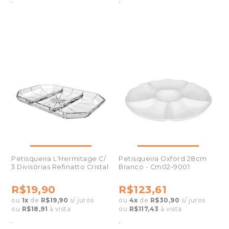
.
.
Petisqueira L'Hermitage C/
Petisqueira Oxford 28cm
3 Divisórias Refinatto Cristal
Branco - Cm02-9001
R$19,90
R$123,61
ou
1
x
de
R$19,90
s/ juros
ou
4
x
de
R$30,90
s/ juros
ou
R$18,91
à vista
ou
R$117,43
à vista
.
.