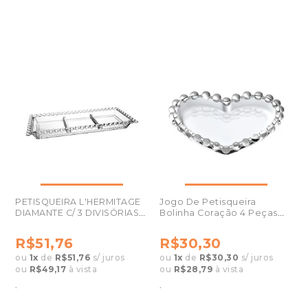
PETISQUEIRA L'HERMITAGE
Jogo De Petisqueira
DIAMANTE C/ 3 DIVISÓRIAS
Bolinha Coração 4 Peças
27736
Em Cristal 27700
R$51,76
R$30,30
ou
1
x
de
R$51,76
s/ juros
ou
1
x
de
R$30,30
s/ juros
ou
R$49,17
à vista
ou
R$28,79
à vista
.
.