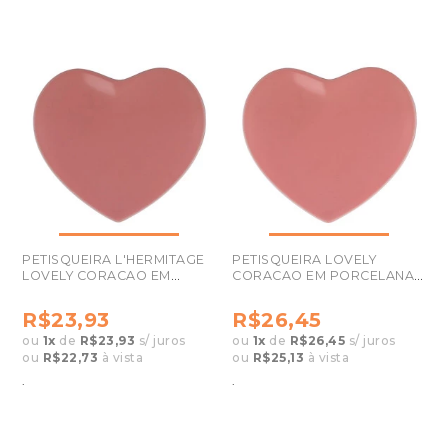
PETISQUEIRA L'HERMITAGE
PETISQUEIRA LOVELY
LOVELY CORACAO EM
CORACAO EM PORCELANA
PORCELANA COR ROSA
COR DE ROSA 28132
28130
R$23,93
R$26,45
ou
1
x
de
R$23,93
s/ juros
ou
1
x
de
R$26,45
s/ juros
ou
R$22,73
à vista
ou
R$25,13
à vista
.
.