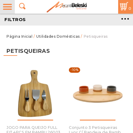
0
FILTROS
/
Utilidades Domésticas
/
Petisqueiras
PETISQUEIRAS
-10%
JOGO PARA QUEIJO FULL
Conjunto 3 Petisqueiras
FIT 4PÇS EM BAMBU 26003
Lyor C/ Bandeja de Bambu