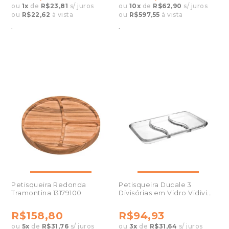
ou
1
x
de
R$23,81
s/ juros
ou
10
x
de
R$62,90
s/ juros
ou
R$22,62
à vista
ou
R$597,55
à vista
.
.
Petisqueira Redonda
Petisqueira Ducale 3
Tramontina 13179100
Divisórias em Vidro Vidivi
27208
R$158,80
R$94,93
ou
5
x
de
R$31,76
s/ juros
ou
3
x
de
R$31,64
s/ juros