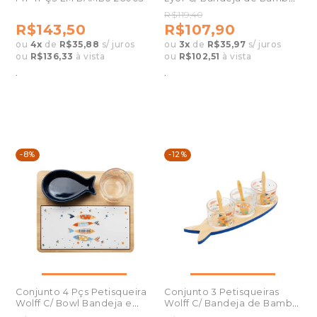
33x25x4cm
R$119,40
R$143,50
R$107,90
ou
4
x
de
R$35,88
s/ juros
ou
3
x
de
R$35,97
s/ juros
ou
R$136,33
à vista
ou
R$102,51
à vista
.
.
-8%
-12%
Conjunto 4 Pçs Petisqueira
Conjunto 3 Petisqueiras
Wolff C/ Bowl Bandeja e
Wolff C/ Bandeja de Bambu
Tabua Iki
Iki 21008