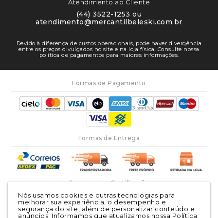
Atendimento ao Cliente
(44) 3522-1253 ou
atendimento@mercantilbeleski.com.br
Devido à diferença de custos operacionais, pode haver divergência
entre os preços divulgados no site e na loja física. Consulte nossa
política de pagamentos para maiores informações.
Formas de Pagamento
Formas de Entrega
Segurança e Certificação
Nós usamos cookies e outras tecnologias para
melhorar sua experiência, o desempenho e
segurança do site, além de personalizar conteúdo e
anúncios. Informamos que atualizamos nossa Política