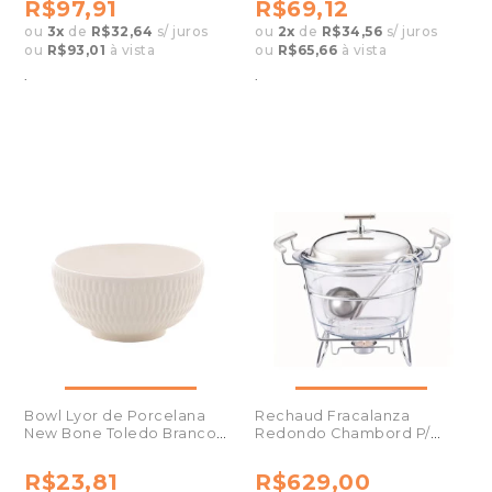
R$97,91
R$69,12
ou
3
x
de
R$32,64
s/ juros
ou
2
x
de
R$34,56
s/ juros
ou
R$93,01
à vista
ou
R$65,66
à vista
.
.
Bowl Lyor de Porcelana
Rechaud Fracalanza
New Bone Toledo Branco
Redondo Chambord P/
15,2x7,2cm
Sopa Vidro Inox 4L
R$23,81
R$629,00