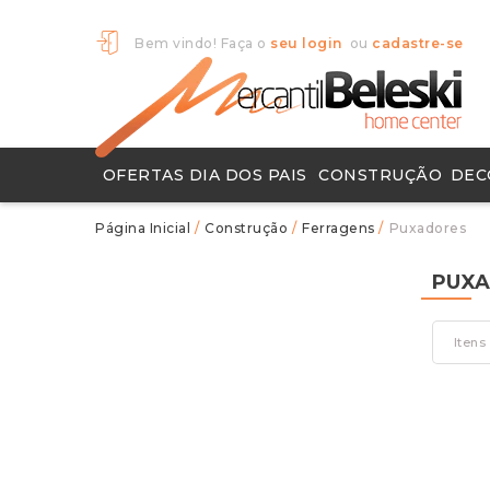
Bem vindo! Faça o
seu login
ou
cadastre-se
OFERTAS DIA DOS PAIS
CONSTRUÇÃO
DEC
Chuveiros e Metais
Ferramentas Para Construção
Pisos e Porcelanatos
Produtos para Limpeza
Objet
Tapete
/
Construção
/
Ferragens
/
Puxadores
PUX
Itens