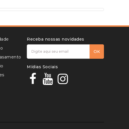
idade
Receba nossas novidades
to
OK
 casamento
io
Mídias Sociais
es