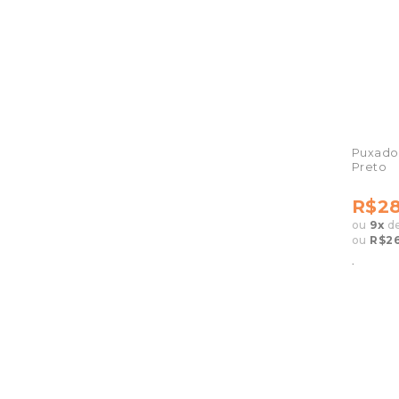
Puxado
Preto
R$28
ou
9
x
d
ou
R$26
.