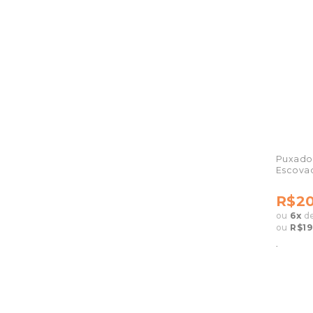
Puxador
Escova
R$20
ou
6
x
d
ou
R$19
.