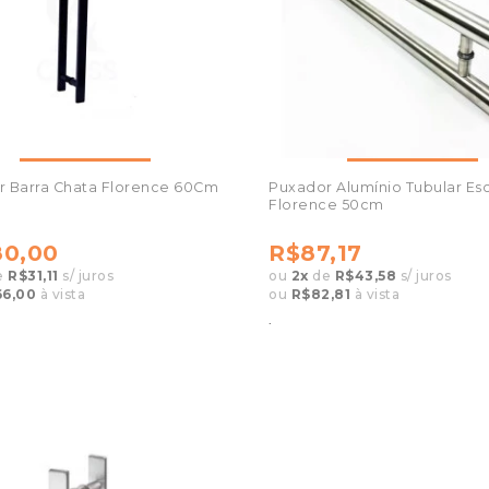
r Barra Chata Florence 60Cm
Puxador Alumínio Tubular E
Florence 50cm
0,00
R$87,17
e
R$31,11
s/ juros
ou
2
x
de
R$43,58
s/ juros
6,00
à vista
ou
R$82,81
à vista
.