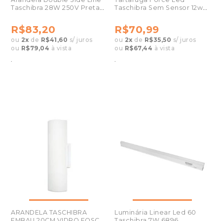
Taschibra 28W 250V Preta
Taschibra Sem Sensor 12w
8068
6500k Branco
R$83,20
R$70,99
ou
2
x
de
R$41,60
s/ juros
ou
2
x
de
R$35,50
s/ juros
ou
R$79,04
à vista
ou
R$67,44
à vista
.
.
ARANDELA TASCHIBRA
Luminária Linear Led 60
EMBAU 20CM VIDRO FOSCO
Taschibra 7W 6896