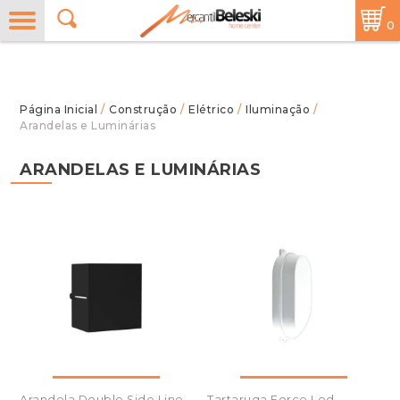
0
/
Construção
/
Elétrico
/
Iluminação
/
Arandelas e Luminárias
ARANDELAS E LUMINÁRIAS
Arandela Double Side Line
Tartaruga Force Led