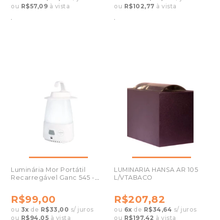
ou
R$57,09
à vista
ou
R$102,77
à vista
.
.
Luminária Mor Portátil
LUMINARIA HANSA AR 105
Recarregável Ganc 545 -
L/VTABACO
009196
R$99,00
R$207,82
ou
3
x
de
R$33,00
s/ juros
ou
6
x
de
R$34,64
s/ juros
ou
R$94,05
à vista
ou
R$197,42
à vista