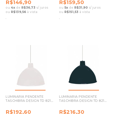
R$146,90
R$159,50
ou
4
x
de
R$36,73
s/ juros
ou
5
x
de
R$31,90
s/ juros
ou
R$139,56
à vista
ou
R$151,53
à vista
.
.
LUMINARIA PENDENTE
LUMINARIA PENDENTE
TASCHIBRA DESIGN TD 821
TASCHIBRA DESIGN TD 821
BRANCA-DER/01
PRETA-DER/02
R$192,60
R$216,30