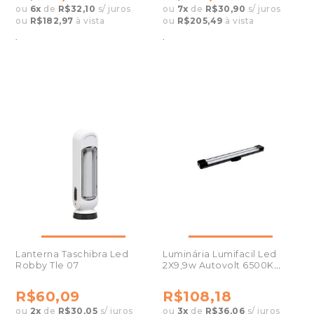
ou
6
x
de
R$32,10
s/ juros
ou
7
x
de
R$30,90
s/ juros
ou
R$182,97
à vista
ou
R$205,49
à vista
.
.
Lanterna Taschibra Led
Luminária Lumifacil Led
Robby Tle 07
2X9,9w Autovolt 6500K
Preta
R$60,09
R$108,18
ou
2
x
de
R$30,05
s/ juros
ou
3
x
de
R$36,06
s/ juros