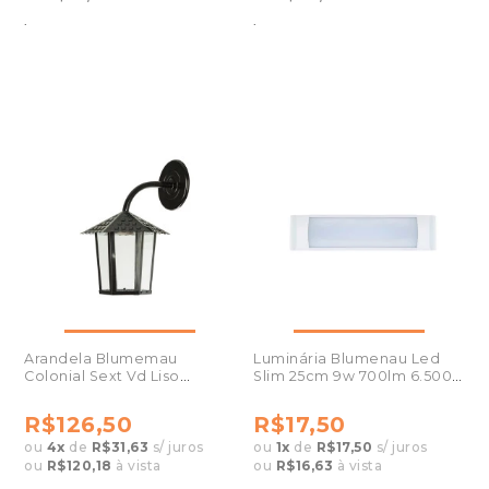
.
.
Arandela Blumemau
Luminária Blumenau Led
Colonial Sext Vd Liso
Slim 25cm 9w 700lm 6.500k
109400-01
Bivolt
R$126,50
R$17,50
ou
4
x
de
R$31,63
s/ juros
ou
1
x
de
R$17,50
s/ juros
ou
R$120,18
à vista
ou
R$16,63
à vista