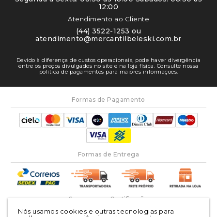
12:00
Atendimento ao Cliente
(44) 3522-1253 ou
atendimento@mercantilbeleski.com.br
Devido à diferença de custos operacionais, pode haver divergência
entre os preços divulgados no site e na loja física. Consulte nossa
política de pagamentos para maiores informações.
Formas de Pagamento
Formas de Entrega
Segurança e Certificação
Nós usamos cookies e outras tecnologias para