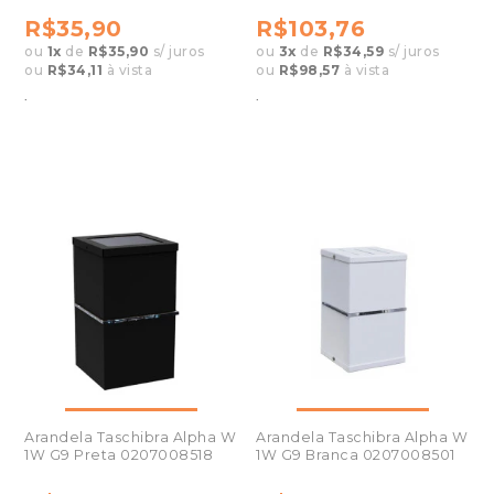
R$35,90
R$103,76
ou
1
x
de
R$35,90
s/ juros
ou
3
x
de
R$34,59
s/ juros
ou
R$34,11
à vista
ou
R$98,57
à vista
.
.
Arandela Taschibra Alpha W
Arandela Taschibra Alpha W
1W G9 Preta 0207008518
1W G9 Branca 0207008501