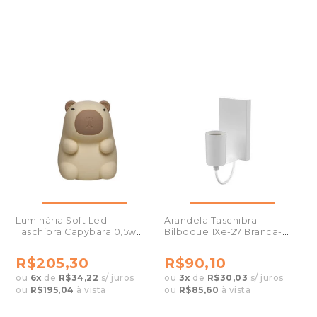
.
.
Luminária Soft Led
Arandela Taschibra
Taschibra Capybara 0,5w
Bilboque 1Xe-27 Branca-
Recarregável
Der/01 Branca
R$205,30
R$90,10
ou
6
x
de
R$34,22
s/ juros
ou
3
x
de
R$30,03
s/ juros
ou
R$195,04
à vista
ou
R$85,60
à vista
.
.