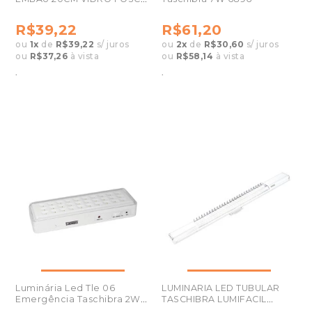
E-27 BR
R$39,22
R$61,20
ou
1
x
de
R$39,22
s/ juros
ou
2
x
de
R$30,60
s/ juros
ou
R$37,26
à vista
ou
R$58,14
à vista
.
.
Luminária Led Tle 06
LUMINARIA LED TUBULAR
Emergência Taschibra 2W
TASCHIBRA LUMIFACIL
Bivolt 30Leds
BRANCA 41W 6500K BIVOLT