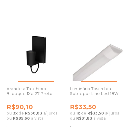
Arandela Taschibra
Luminária Taschibra
Bilboque 1Xe-27 Preto
Sobrepor Line Led 18W
Fosco-Der/18
6500K
R$90,10
R$33,50
ou
3
x
de
R$30,03
s/ juros
ou
1
x
de
R$33,50
s/ juros
ou
R$85,60
à vista
ou
R$31,83
à vista
.
.