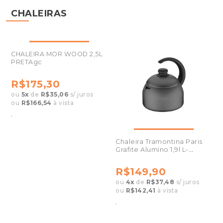
CHALEIRAS
CHALEIRA MOR WOOD 2,5L
PRETAgc
R$175,30
ou
5
x
de
R$35,06
s/ juros
ou
R$166,54
à vista
.
Chaleira Tramontina Paris
Grafite Alumino 1,9l L-
20550619
R$149,90
ou
4
x
de
R$37,48
s/ juros
ou
R$142,41
à vista
.