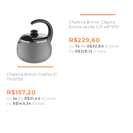
Chaleira Brinox C/apito
Roma-verde 2,7l 4875/111
R$229,60
ou
7
x
de
R$32,80
s/ juros
ou
R$218,12
à vista
.
Chaleira Brinox Grafite 2l
7100/155
R$157,20
ou
5
x
de
R$31,44
s/ juros
ou
R$149,34
à vista
.