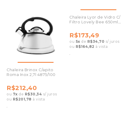
Chaleira Lyor de Vidro C/
Filtro Lovely Bee 650ml
220846
R$173,49
ou
5
x
de
R$34,70
s/ juros
ou
R$164,82
à vista
.
Chaleira Brinox C/apito
Roma Inox 2,7l 4875/100
R$212,40
ou
7
x
de
R$30,34
s/ juros
ou
R$201,78
à vista
.