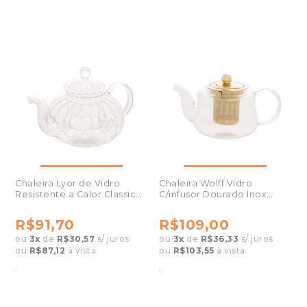
Chaleira Lyor de Vidro
Chaleira Wolff Vidro
Resistente a Calor Classic
C/infusor Dourado Inox
800ml 1377
600ml 28859
R$91,70
R$109,00
ou
3
x
de
R$30,57
s/ juros
ou
3
x
de
R$36,33
s/ juros
ou
R$87,12
à vista
ou
R$103,55
à vista
.
.