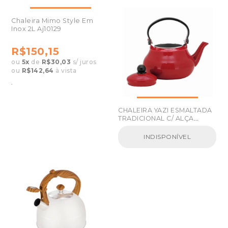
Chaleira Mimo Style Em
Inox 2L Aj10129
R$150,15
ou
5
x
de
R$30,03
s/ juros
ou
R$142,64
à vista
.
CHALEIRA YAZI ESMALTADA
TRADICIONAL C/ ALÇA
VERMELHA 1.500ML
INDISPONÍVEL