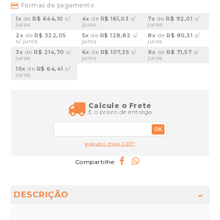
Formas de pagamento
1x
de
R$ 644,10
s/
4x
de
R$ 161,03
s/
7x
de
R$ 92,01
s/
juros
juros
juros
2x
de
R$ 322,05
5x
de
R$ 128,82
s/
8x
de
R$ 80,51
s/
s/ juros
juros
juros
3x
de
R$ 214,70
s/
6x
de
R$ 107,35
s/
9x
de
R$ 71,57
s/
juros
juros
juros
10x
de
R$ 64,41
s/
juros
Calcule o Frete
E o prazo de entrega
OK
esqueci meu CEP!
Compartilhe:
DESCRIÇÃO