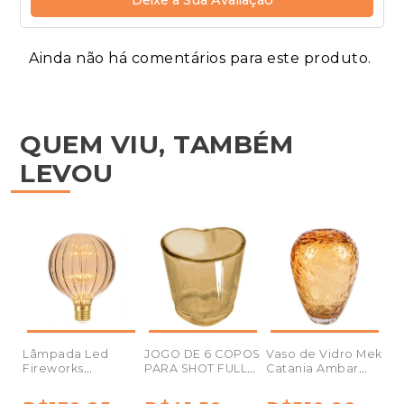
Deixe a Sua Avaliação
Ainda não há comentários para este produto.
QUEM VIU, TAMBÉM
LEVOU
Lâmpada Led
JOGO DE 6 COPOS
Vaso de Vidro Mek
Fireworks
PARA SHOT FULL
Catania Ambar
Taschibra 2w E27
FIT LOVE SHOT RM
19X28cm
G125 Vintage
VIDRO 45ML A5CM