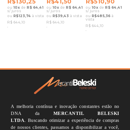
R$130,25
R$41,50
R$510,90
Ambar
COR AMBAR
ou
10
x
de
R$ 64,41
ou
10
x
de
R$ 64,41
ou
10
x
de
R$ 64,41
s/ juros
s/ juros
s/ juros
ou
R$123,74
à vista
ou
R$39,43
à vista
ou
R$485,36
à
vista
R$ 644,10
R$ 644,10
R$ 644,10
.
.
.
A melhoria contínua e inovação constantes estão no
DNA da
MERCANTIL BELESKI
LTDA
.
Buscando otimizar a experiência de compras
de nossos clientes, passamos a disponibilizar a você,