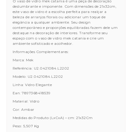
O vaso de vidro mek catania é uma peça de decoração
deslumbrante e imponente. Com dimensões de 21x32cm,
este vaso de vidro é a escolha perfeita para realçar a
beleza de arranjos florais ou adicionar um toque de
elegância a qualquer ambiente. Seu design
contemporâneo e proporções equilibradas fazem dele um
destaque na decoração de interiores. Transforme seu
espaço com o vaso de vidro mek catania e crie um
ambiente sofisticado e acolhedor.
Informações Complementares:
Marca: Mek
Referência: U2.0421084.L2202
Modelo: U2.0421084.L2202
Linha: Vidro Elegante
Ean: 7897368418539
Material: Vidro
Cor: Ambar
Medidas do Produto (LxCxA) – cm: 21x32Cm
Peso: 5,507 Kg