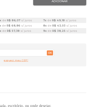
ADICIONAR
4x
de
R$ 86,07
s/ juros
7x
de
R$ 49,18
s/ juros
x
de
R$ 68,86
s/ juros
8x
de
R$ 43,03
s/ juros
6x
de
R$ 57,38
s/ juros
9x
de
R$ 38,25
s/ juros
OK
esqueci meu CEP!
la, escritório, ou onde desejar.