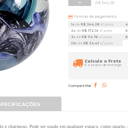
R$ 344,28
.
Formas de pagamento
1x
de
R$ 344,28
s/ juros
2x
de
R$ 172,14
s/ juros
5
3x
de
R$ 114,76
s/ juros
10x
de
R$ 34,43
s/ juros
Calcule o Frete
E o prazo de entrega
Compartilhe:
SPECIFICAÇÕES
do e charmoso. Pode ser usado em qualquer espaço, como quarto, sa