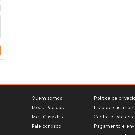
Quem somos
Política de privac
Meus Pedidos
Lista de casamen
Meu Cadastro
Contrato lista de
Fale conosco
Pagamento e env