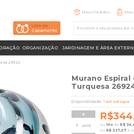
Meus Pedidos
Meu 
Lista de
Casamento
ORAÇÃO
ORGANIZAÇÃO
JARDINAGEM E ÁREA EXTERN
os Decorativos
s e Capachos
uesa 26924
Murano Espiral 
Turquesa 2692
Disponibilidade:
1 em estoque
R$344
ou
10
x
de
R$ 34,
ou
R$ 327,07
à vi