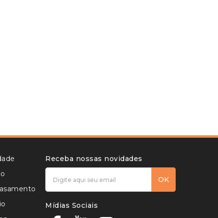
idade
Receba nossas novidades
to
OK
 casamento
io
Mídias Sociais