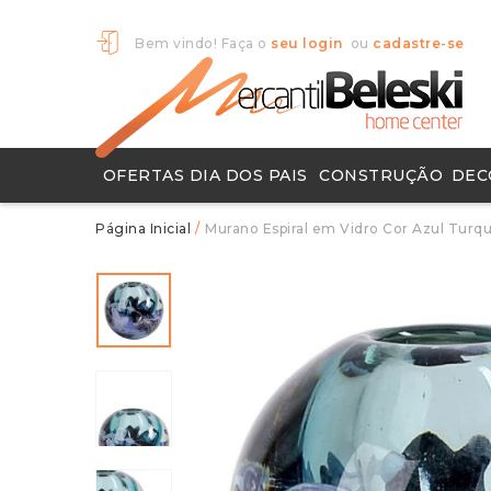
Bem vindo! Faça o
seu login
ou
cadastre-se
OFERTAS DIA DOS PAIS
CONSTRUÇÃO
DEC
Chuveiros e Metais
Ferramentas Para Construção
Pisos e Porcelanatos
Produtos para Limpeza
Objet
Tapete
/
Murano Espiral em Vidro Cor Azul Turq