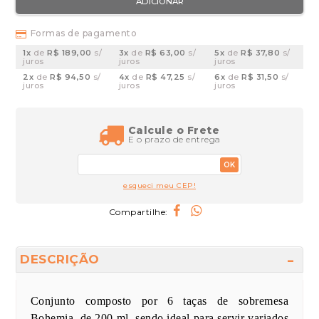
ADICIONAR
Formas de pagamento
1x
de
R$ 189,00
s/
3x
de
R$ 63,00
s/
5x
de
R$ 37,80
s/
juros
juros
juros
2x
de
R$ 94,50
s/
4x
de
R$ 47,25
s/
6x
de
R$ 31,50
s/
juros
juros
juros
Calcule o Frete
E o prazo de entrega
OK
esqueci meu CEP!
Compartilhe:
DESCRIÇÃO
Conjunto composto por 6 taças de sobremesa
Bohemia, de 200 ml, sendo ideal para servir variados