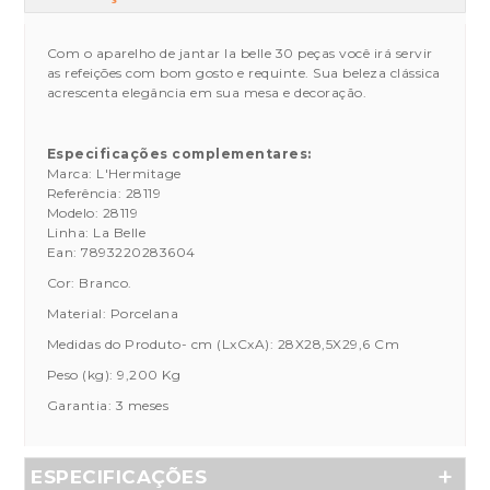
Com o aparelho de jantar la belle 30 peças você irá servir
as refeições com bom gosto e requinte. Sua beleza clássica
acrescenta elegância em sua mesa e decoração.
Especificações complementares:
Marca: L'Hermitage
Referência: 28119
Modelo: 28119
Linha: La Belle
Ean: 7893220283604
Cor: Branco.
Material: Porcelana
Medidas do Produto- cm (LxCxA): 28X28,5X29,6 Cm
Peso (kg): 9,200 Kg
Garantia: 3 meses
ESPECIFICAÇÕES