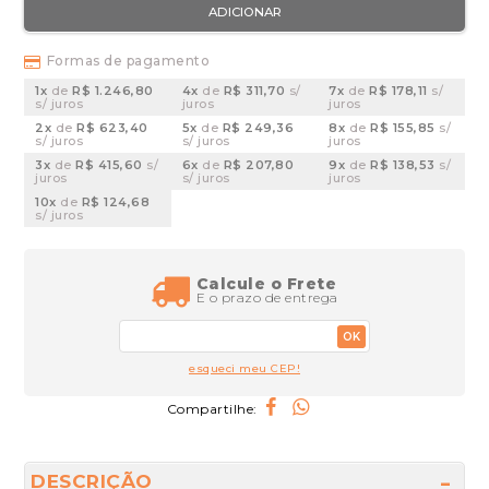
ADICIONAR
Formas de pagamento
1x
de
R$ 1.246,80
4x
de
R$ 311,70
s/
7x
de
R$ 178,11
s/
s/ juros
juros
juros
2x
de
R$ 623,40
5x
de
R$ 249,36
8x
de
R$ 155,85
s/
s/ juros
s/ juros
juros
3x
de
R$ 415,60
s/
6x
de
R$ 207,80
9x
de
R$ 138,53
s/
juros
s/ juros
juros
10x
de
R$ 124,68
s/ juros
Calcule o Frete
E o prazo de entrega
OK
esqueci meu CEP!
Compartilhe:
DESCRIÇÃO